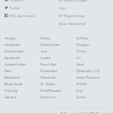
Facebook
SP Kanton Luzern
Twitter
Juso
SP MigrantInnen
RSS abonnieren
Basis Wahlkampf
Aargau
Glarus
Schwyz
Appenzell
Graubünden
Thurgau
Innerrhoden
Jura
Ticino
Appenzell
Luzern
Uri
Ausserrhoden
Neuchâtel
Vaud
Bern
Nidwalden
Oberwallis (VS)
Baselland
Obwalden
Valais Romand
Basel-Stadt
St. Gallen
(PSVR)
Fribourg
Schaffhausen
Zug
Genève
Solothurn
Zürich